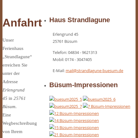
Haus Strandlagune
Anfahrt
Erlengrund 45
Unser
25761 Büsum
Ferienhaus
Telefon: 04834 - 9621313
„Strandlagune“
Mobil: 0174 - 3047405
erreichen Sie
E-Mail:
mail@strandlagune-buesum.de
unter der
Adresse
Büsum-Impressionen
Erlengrund
45
in
25761
Büsum
.
Eine
Wegbeschreibung
von Ihrem