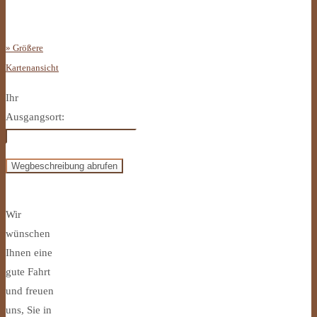
» Größere
Kartenansicht
Ihr
Ausgangsort:
Wir
wünschen
Ihnen eine
gute Fahrt
und freuen
uns, Sie in