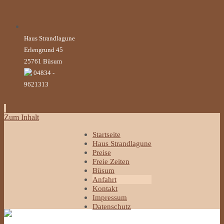
Haus Strandlagune
Erlengrund 45
25761 Büsum
04834 -
9621313
Zum Inhalt
Startseite
Haus Strandlagune
Preise
Freie Zeiten
Büsum
Anfahrt
Kontakt
Impressum
Datenschutz